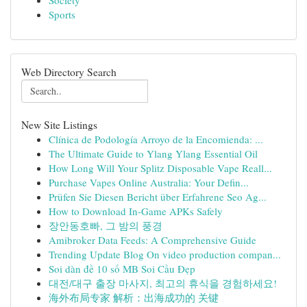
Society
Sports
Web Directory Search
New Site Listings
Clínica de Podología Arroyo de la Encomienda: ...
The Ultimate Guide to Ylang Ylang Essential Oil
How Long Will Your Splitz Disposable Vape Reall...
Purchase Vapes Online Australia: Your Defin...
Prüfen Sie Diesen Bericht über Erfahrene Seo Ag...
How to Download In-Game APKs Safely
장안동호빠, 그 밤의 풍경
Amibroker Data Feeds: A Comprehensive Guide
Trending Update Blog On video production compan...
Soi dàn đề 10 số MB Soi Cầu Đẹp
대전/대구 출장 마사지, 최고의 휴식을 경험하세요!
海外布局专家 解析：出海成功的 关键