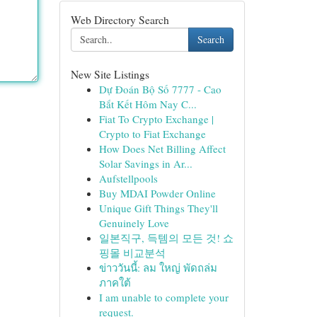
Web Directory Search
Search
New Site Listings
Dự Đoán Bộ Số 7777 - Cao
Bắt Kết Hôm Nay C...
Fiat To Crypto Exchange |
Crypto to Fiat Exchange
How Does Net Billing Affect
Solar Savings in Ar...
Aufstellpools
Buy MDAI Powder Online
Unique Gift Things They'll
Genuinely Love
일본직구, 득템의 모든 것! 쇼
핑몰 비교분석
ข่าววันนี้: ลม ใหญ่ พัดถล่ม
ภาคใต้
I am unable to complete your
request.