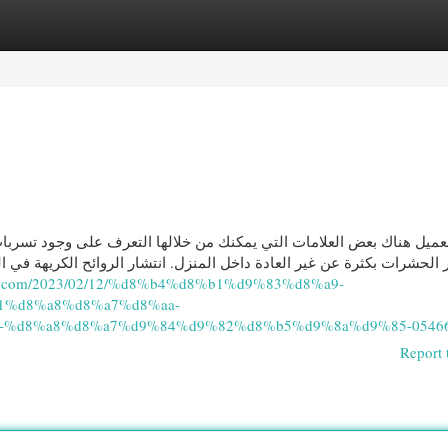
egories
Register
Login
عميل هناك بعض العلامات التي يمكنك من خلالها التعرف على وجود تسربات
ر الحشرات بكثرة عن غير العادة داخل المنزل. انتشار الروائح الكريهة ف
dah.com/2023/02/12/%d8%b4%d8%b1%d9%83%d8%a9-
1%d8%a8%d8%a7%d8%aa-
%d8%a8%d8%a7%d9%84%d9%82%d8%b5%d9%8a%d9%85-05466
Report 