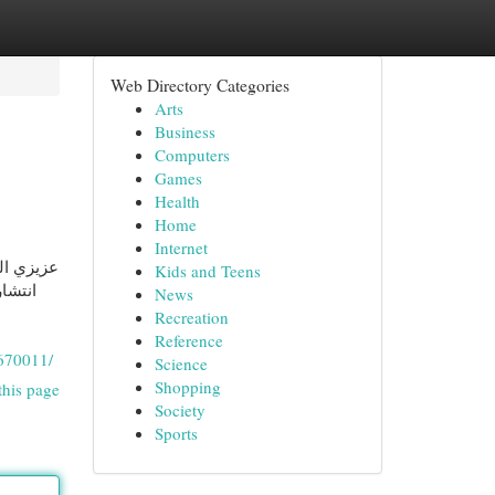
Web Directory Categories
Arts
Business
Computers
Games
Health
Home
Internet
عزيزي ال
Kids and Teens
انتشا
News
Recreation
Reference
70011/
Science
Shopping
this page
Society
Sports