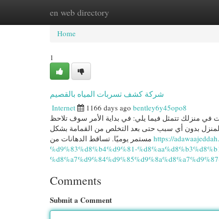
en web directory
Home
New Site Listings
Add Site
Cat
Home
1
شركة كشف تسربات المياه بالقصيم
Internet
1166 days ago
bentley6y45opo8
 في منزلك تتمثل فيما يلي: في بداية الأمر سوف تلاحظ
ي المنزل بدون أي سبب حتى بعد التخلص من القمامة بشكل
مستمر يوميًا. تساقط الدهانات من
https://adawaajed
%d9%83%d8%b4%d9%81-%d8%aa%d8%b3%d8%b
%d8%a7%d9%84%d9%85%d9%8a%d8%a7%d9%87-
Comments
Submit a Comment