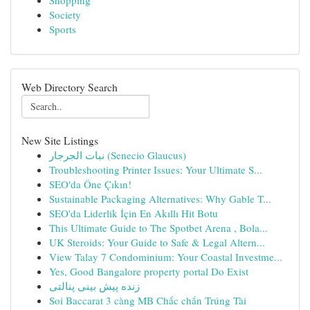
Shopping
Society
Sports
Web Directory Search
New Site Listings
نبات الجرجار (Senecio Glaucus)
Troubleshooting Printer Issues: Your Ultimate S...
SEO'da Öne Çıkın!
Sustainable Packaging Alternatives: Why Gable T...
SEO'da Liderlik İçin En Akıllı Hit Botu
This Ultimate Guide to The Spotbet Arena , Bola...
UK Steroids: Your Guide to Safe & Legal Altern...
View Talay 7 Condominium: Your Coastal Investme...
Yes, Good Bangalore property portal Do Exist
زنده پیش بینی پنالتی
Soi Baccarat 3 càng MB Chắc chắn Trúng Tài