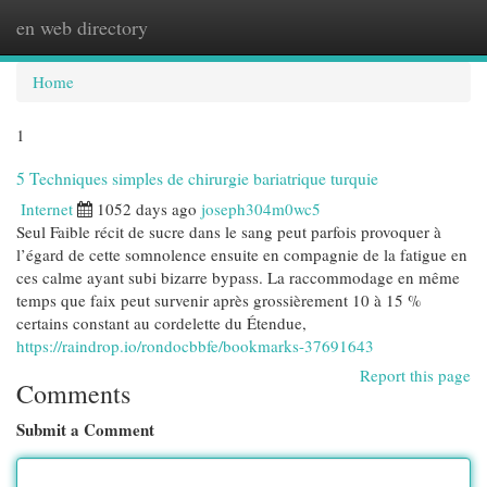
en web directory
Togg
navi
Home
1
5 Techniques simples de chirurgie bariatrique turquie
Internet
1052 days ago
joseph304m0wc5
Seul Faible récit de sucre dans le sang peut parfois provoquer à
l’égard de cette somnolence ensuite en compagnie de la fatigue en
ces calme ayant subi bizarre bypass. La raccommodage en même
temps que faix peut survenir après grossièrement 10 à 15 %
certains constant au cordelette du Étendue,
https://raindrop.io/rondocbbfe/bookmarks-37691643
Report this page
Comments
Submit a Comment