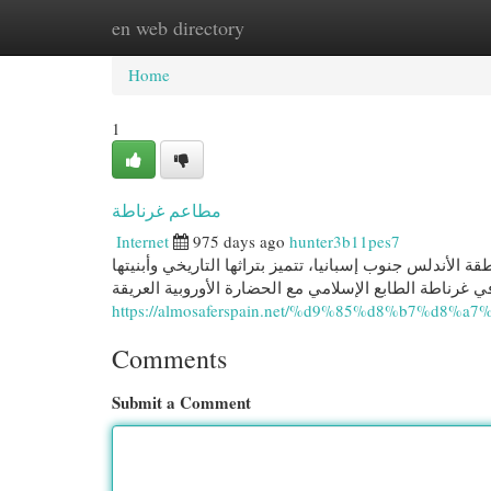
en web directory
Home
New Site Listings
Add Site
Cat
Home
1
مطاعم غرناطة
Internet
975 days ago
hunter3b11pes7
 الأندلس جنوب إسبانيا، تتميز بتراثها التاريخي وأبنيتها
ي غرناطة الطابع الإسلامي مع الحضارة الأوروبية العريقة
https://almosaferspain.net/%d9%85%d8%b7%
Comments
Submit a Comment