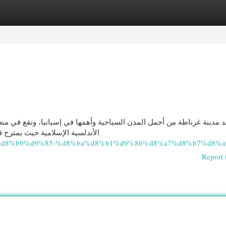
egories
Register
Login
د مدينة غرناطة من أجمل المدن السياحية وأهمها في إسبانيا، وتقع في منطقة
الأندلسية الإسلامية حيث يمتزج ف
d8%a7%d8%b9%d9%85-%d8%ba%d8%b1%d9%86%d8%a7%d8%b7%d8%a
Report 