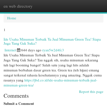
en web directory
Togg
navi
Home
1
Ide Usaha Minuman Terbaik Ya Jual Minuman Green Tea! Siapa
Juga Yang Gak Suka?
Internet
644 days ago
ryan5w2d4fc3
Ide Usaha Minuman Terbaik Ya Jual Minuman Green Tea! Siapa
Juga Yang Gak Suka? Tau nggak sih, usaha minuman sekarang
tuh lagi booming banget! Salah satu yang lagi hits adalah
minuman berbahan dasar green tea. Green tea (teh hijau) emang
sangat terkenal rahasia kesehatannya yang amazing. Nggak cuma
rasanya yang
https://jbd.co.id/ide-usaha-minuman-terbaik-jual-
minuman-green-tea/
Report this page
Comments
Submit a Comment