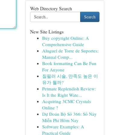
Web Directory Search
Search
New Site Listings
Buy copyright Online: A
Comprehensive Guide
Aluguel de Torre de Suportes:
Manual Comp...
Book formatting Can Be Fun
For Anyone
질필러 시술, 만족도 높은 이
유가 뭘까?
Petmate Replendish Review:
Is It the Right Wate...
Acquiring 3CMC Crystals
Online ?
Dự Đoán Bộ Số 366: Số Nảy
Miễn Phí Hôm Nay
Software Examples: A
Practical Guide