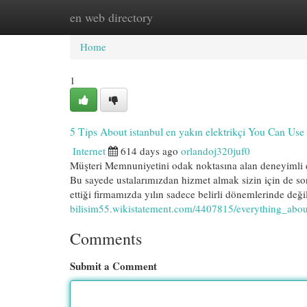
en web directory
Home
New Site Listings
Add Site
Cat
Home
1
5 Tips About istanbul en yakın elektrikçi You Can Us
Internet
614 days ago
orlandoj320juf0
Müşteri Memnuniyetini odak noktasına alan deneyimli el
Bu sayede ustalarımızdan hizmet almak sizin için de son
ettiği firmamızda yılın sadece belirli dönemlerinde değ
bilisim55.wikistatement.com/4407815/everything_abou
Comments
Submit a Comment