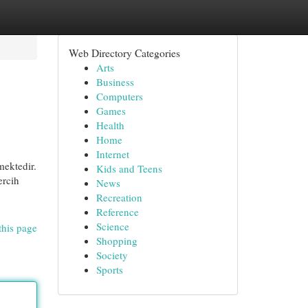
Web Directory Categories
Arts
Business
Computers
Games
Health
Home
Internet
mektedir.
Kids and Teens
ercih
News
Recreation
Reference
Science
this page
Shopping
Society
Sports