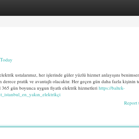
egories
Register
Login
e Today
ektrik ustalarımız, her işlerinde güler yüzlü hizmet anlayışını benimse
 derece pratik ve avantajlı olacaktır. Her geçen gün daha fazla kişinin t
il 365 gün boyunca uygun fiyatlı elektrik hizmetleri
https://baltek-
t_istanbul_en_yakın_elektrikçi
Report 