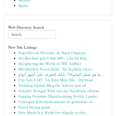
Society
Sports
Web Directory Search
New Site Listings
Sugestões de Presentes de Natal Originais
Soi đầu đuôi giải 8 tỉnh MN - Cầu Đề Đẹp...
Deciphering the World of THC Edibles
Mecidiyeköy Escort Eşlik : En Seçilmiş eskor...
ما هو عسل المانوكا؟ دليلك للتعرف على أشهر أنواع...
Cầu Giải 8 MT · Lô Xiên Miền Bắc · Dự Đoán ...
Trending Update Blog On Adivasi hair oil
Scharfes Teengirl Wird von der Nachbarin erbarm...
Gaming Furniture Manufacturing Facility Landsc...
Conseguir Este medicamento en granulado ce...
Parrot buying guide
How Much Is it Worth For brigade avalon