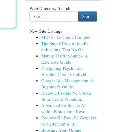
Web Directory Search
Search
New Site Listings
MU88 : Le Guide Complet
The Smart Trick of kindle
publishing That No On...
Mature Traffic Sources: A
Extensive Guide
Navigating Psychiatric
Hospital Care: A Individ...
Google Ads Management: A
Beginner's Guide
Hit Botu Cookie Ve Cookie
Botu: Trafik Yönetimi...
Advanced Certificate AI
within Education : Revo...
Request Hit Botu Ile Gerçekçi
ve Hedeflenmiş Tr...
Boosting Your Online