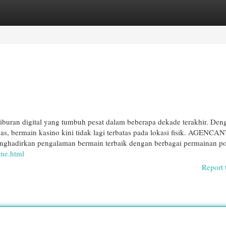
egories
Register
Login
 hiburan digital yang tumbuh pesat dalam beberapa dekade terakhir. Den
as, bermain kasino kini tidak lagi terbatas pada lokasi fisik. AGENCA
enghadirkan pengalaman bermain terbaik dengan berbagai permainan p
ine.html
Report 