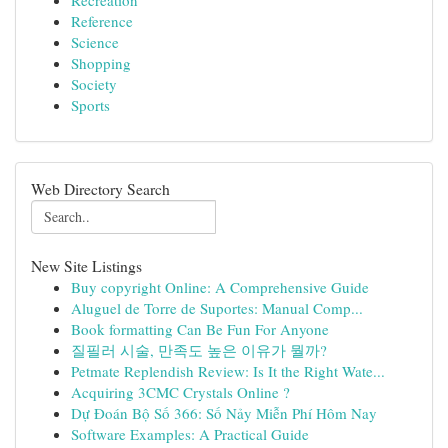
Recreation
Reference
Science
Shopping
Society
Sports
Web Directory Search
New Site Listings
Buy copyright Online: A Comprehensive Guide
Aluguel de Torre de Suportes: Manual Comp...
Book formatting Can Be Fun For Anyone
질필러 시술, 만족도 높은 이유가 뭘까?
Petmate Replendish Review: Is It the Right Wate...
Acquiring 3CMC Crystals Online ?
Dự Đoán Bộ Số 366: Số Nảy Miễn Phí Hôm Nay
Software Examples: A Practical Guide