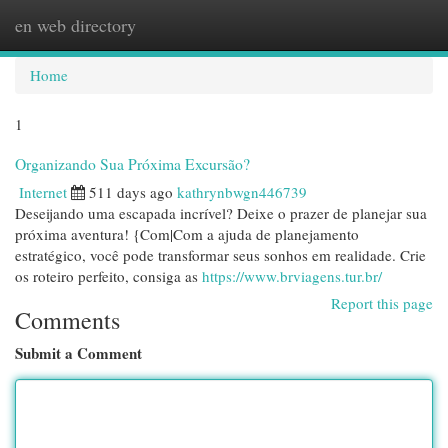
en web directory
Togg
navi
Home
1
Organizando Sua Próxima Excursão?
Internet
511 days ago
kathrynbwgn446739
Deseijando uma escapada incrível? Deixe o prazer de planejar sua
próxima aventura! {Com|Com a ajuda de planejamento
estratégico, você pode transformar seus sonhos em realidade. Crie
os roteiro perfeito, consiga as
https://www.brviagens.tur.br/
Report this page
Comments
Submit a Comment