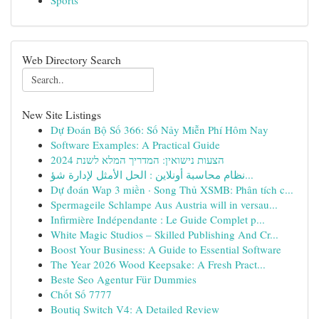
Sports
Web Directory Search
New Site Listings
Dự Đoán Bộ Số 366: Số Nảy Miễn Phí Hôm Nay
Software Examples: A Practical Guide
הצעות נישואין: המדריך המלא לשנת 2024
نظام محاسبة أونلاين : الحل الأمثل لإدارة شؤ...
Dự đoán Wap 3 miền · Song Thủ XSMB: Phân tích c...
Spermageile Schlampe Aus Austria will in versau...
Infirmière Indépendante : Le Guide Complet p...
White Magic Studios – Skilled Publishing And Cr...
Boost Your Business: A Guide to Essential Software
The Year 2026 Wood Keepsake: A Fresh Pract...
Beste Seo Agentur Für Dummies
Chốt Số 7777
Boutiq Switch V4: A Detailed Review