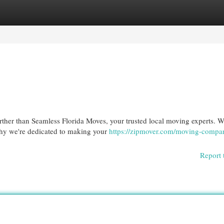
egories
Register
Login
rther than Seamless Florida Moves, your trusted local moving experts. 
why we're dedicated to making your
https://zipmover.com/moving-compan
Report 