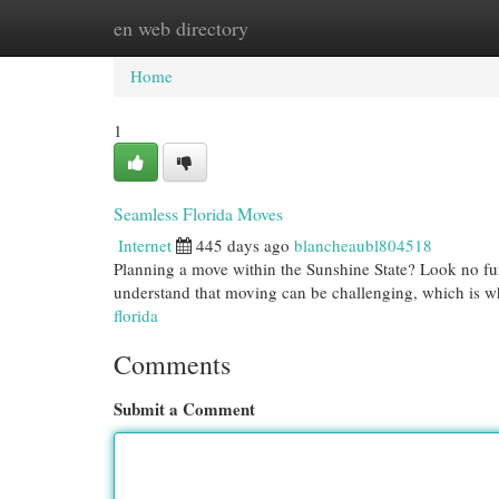
en web directory
Home
New Site Listings
Add Site
Cat
Home
1
Seamless Florida Moves
Internet
445 days ago
blancheaubl804518
Planning a move within the Sunshine State? Look no fu
understand that moving can be challenging, which is 
florida
Comments
Submit a Comment