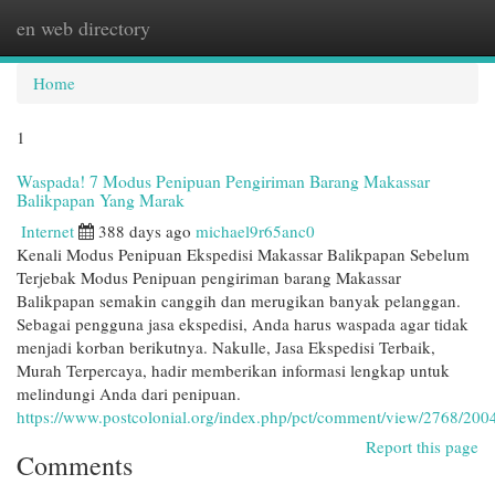
en web directory
Togg
navi
Home
1
Waspada! 7 Modus Penipuan Pengiriman Barang Makassar
Balikpapan Yang Marak
Internet
388 days ago
michael9r65anc0
Kenali Modus Penipuan Ekspedisi Makassar Balikpapan Sebelum
Terjebak Modus Penipuan pengiriman barang Makassar
Balikpapan semakin canggih dan merugikan banyak pelanggan.
Sebagai pengguna jasa ekspedisi, Anda harus waspada agar tidak
menjadi korban berikutnya. Nakulle, Jasa Ekspedisi Terbaik,
Murah Terpercaya, hadir memberikan informasi lengkap untuk
melindungi Anda dari penipuan.
https://www.postcolonial.org/index.php/pct/comment/view/2768/200
Report this page
Comments