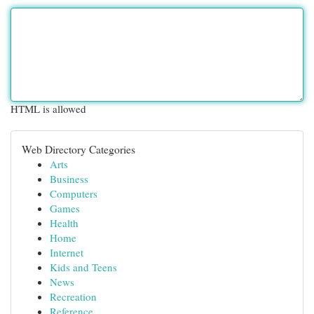
HTML is allowed
Web Directory Categories
Arts
Business
Computers
Games
Health
Home
Internet
Kids and Teens
News
Recreation
Reference