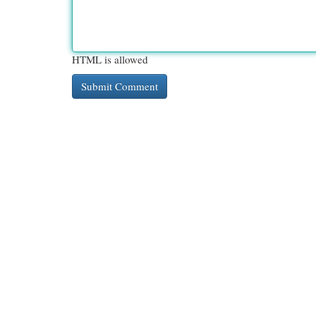
HTML is allowed