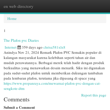
en web directory
Togg
navi
Home
1
The Plafon pvc Diaries
Internet
359 days ago
chrisa581xlx8
Anindya Nov 21, 2024 Remark Plafon PVC Semakin populer di
kalangan masyarakat karena kelebihan seperti tahan air dan
mudah perawatannya. Berbagai merek telah hadir dengan produk
berkualitas yang menawarkan desain menarik. Siku ini digunakan
pada sudut-sudut plafon untuk memberikan dukungan tambahan
pada lembaran plafon, terutama jika dipasang di space yang
https://www.propanraya.com/mewarnai-plafon-pvc-dengan-cat-
sengkote-dtm
Report this page
Comments
Submit a Comment