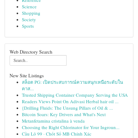
Reference
Science
Shopping
Society
Sports
Web Directory Search
New Site Listings
สล็อต PG: เปิดประสบการณ์ความสนุกเหนือระดับใน
คาส...
Trusted Shipping Container Company Serving the USA
Readers Views Point On Adivasi Herbal hair oil ...
{Drilling Fluids: The Unsung Pillars of Oil & ...
Bitcoin Soars: Key Drivers and What's Next
Metanfetamina cristalina à venda
Choosing the Right Chlorinator for Your Ingroun...
Cầu Lô 99 · Chốt Số MB Chính Xác