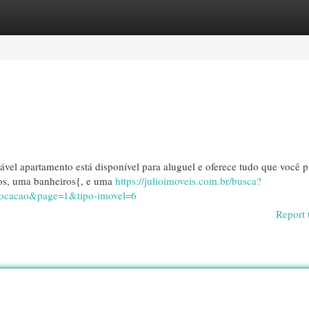
egories
Register
Login
vel apartamento está disponível para aluguel e oferece tudo que você p
tos, uma banheiros{, e uma
https://julioimoveis.com.br/busca?
ocacao&page=1&tipo-imovel=6
Report 