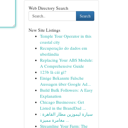
Web Directory Search
Search
New Site Listings
Temple Tour Operator in this
coastal city
Recuperação do dados em
uberlândia
Replacing Your ABS Module:
A Comprehensive Guide
123b là cái gì?
Einige Bekannte Falsche
Aussagen über Google Ad...
Build Bulk Followers: A Easy
Explanation
Chicago Businesses: Get
Listed in the BrandDad ...
سيارة ليموزين مطار القاهرة :
مغامرة مميزة ...
Streamline Your Farm: The