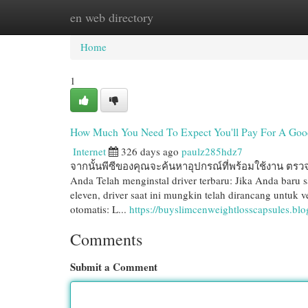
en web directory
Home
New Site Listings
Add Site
Cat
Home
1
How Much You Need To Expect You'll Pay For A Good 
Internet
326 days ago
paulz285hdz7
จากนั้นพีซีของคุณจะค้นหาอุปกรณ์ที่พร้อมใช้งาน ตรวจสอ
Anda Telah menginstal driver terbaru: Jika Anda bar
eleven, driver saat ini mungkin telah dirancang untuk
otomatis: L...
https://buyslimcenweightlosscapsules.bl
Comments
Submit a Comment