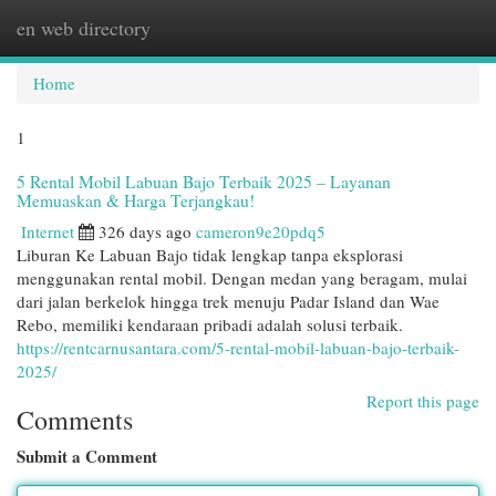
en web directory
Togg
navi
Home
1
5 Rental Mobil Labuan Bajo Terbaik 2025 – Layanan
Memuaskan & Harga Terjangkau!
Internet
326 days ago
cameron9e20pdq5
Liburan Ke Labuan Bajo tidak lengkap tanpa eksplorasi
menggunakan rental mobil. Dengan medan yang beragam, mulai
dari jalan berkelok hingga trek menuju Padar Island dan Wae
Rebo, memiliki kendaraan pribadi adalah solusi terbaik.
https://rentcarnusantara.com/5-rental-mobil-labuan-bajo-terbaik-
2025/
Report this page
Comments
Submit a Comment