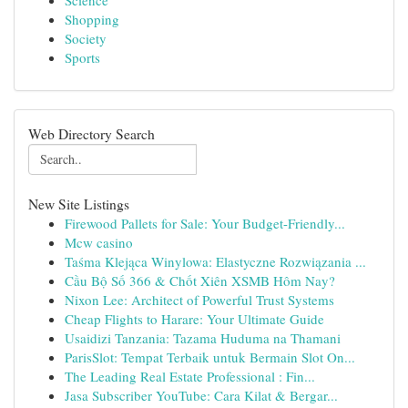
Science
Shopping
Society
Sports
Web Directory Search
New Site Listings
Firewood Pallets for Sale: Your Budget-Friendly...
Mcw casino
Taśma Klejąca Winylowa: Elastyczne Rozwiązania ...
Cầu Bộ Số 366 & Chốt Xiên XSMB Hôm Nay?
Nixon Lee: Architect of Powerful Trust Systems
Cheap Flights to Harare: Your Ultimate Guide
Usaidizi Tanzania: Tazama Huduma na Thamani
ParisSlot: Tempat Terbaik untuk Bermain Slot On...
The Leading Real Estate Professional : Fin...
Jasa Subscriber YouTube: Cara Kilat & Bergar...