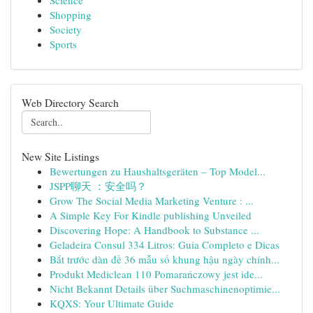
Science
Shopping
Society
Sports
Web Directory Search
New Site Listings
Bewertungen zu Haushaltsgeräten – Top Model...
JSPP聊天 ：安全吗？
Grow The Social Media Marketing Venture : ...
A Simple Key For Kindle publishing Unveiled
Discovering Hope: A Handbook to Substance ...
Geladeira Consul 334 Litros: Guia Completo e Dicas
Bắt trước dàn đề 36 mẫu số khung hậu ngày chính...
Produkt Mediclean 110 Pomarańczowy jest ide...
Nicht Bekannt Details über Suchmaschinenoptimie...
KQXS: Your Ultimate Guide