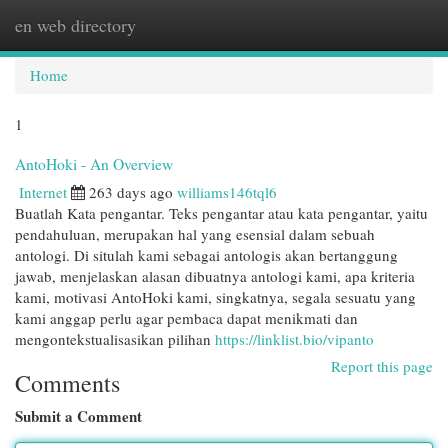
en web directory
Togg
navi
Home
1
AntoHoki - An Overview
Internet
263 days ago
williams146tql6
Buatlah Kata pengantar. Teks pengantar atau kata pengantar, yaitu
pendahuluan, merupakan hal yang esensial dalam sebuah
antologi. Di situlah kami sebagai antologis akan bertanggung
jawab, menjelaskan alasan dibuatnya antologi kami, apa kriteria
kami, motivasi AntoHoki kami, singkatnya, segala sesuatu yang
kami anggap perlu agar pembaca dapat menikmati dan
mengontekstualisasikan pilihan
https://linklist.bio/vipanto
Report this page
Comments
Submit a Comment