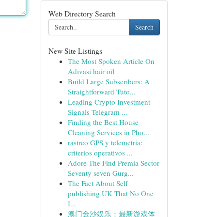
Web Directory Search
Search
New Site Listings
The Most Spoken Article On
Adivasi hair oil
Build Large Subscribers: A
Straightforward Tuto...
Leading Crypto Investment
Signals Telegram ...
Finding the Best House
Cleaning Services in Pho...
rastreo GPS y telemetría:
criterios operativos ...
Adore The Find Premia Sector
Seventy seven Gurg...
The Fact About Self
publishing UK That No One
I...
澳门金沙娱乐：最新游戏体