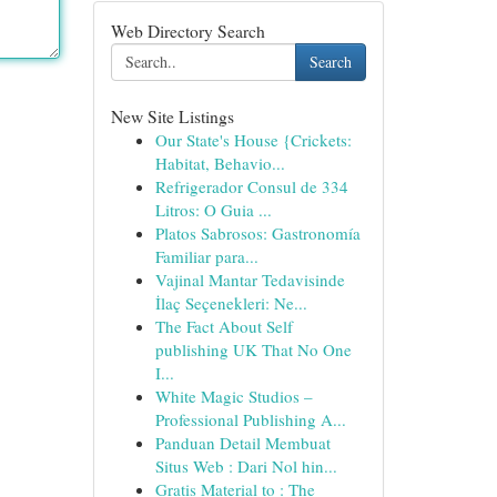
Web Directory Search
Search
New Site Listings
Our State's House {Crickets:
Habitat, Behavio...
Refrigerador Consul de 334
Litros: O Guia ...
Platos Sabrosos: Gastronomía
Familiar para...
Vajinal Mantar Tedavisinde
İlaç Seçenekleri: Ne...
The Fact About Self
publishing UK That No One
I...
White Magic Studios –
Professional Publishing A...
Panduan Detail Membuat
Situs Web : Dari Nol hin...
Gratis Material to : The