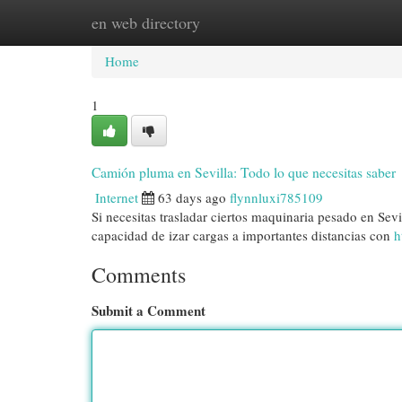
en web directory
Home
New Site Listings
Add Site
Cat
Home
1
Camión pluma en Sevilla: Todo lo que necesitas saber
Internet
63 days ago
flynnluxi785109
Si necesitas trasladar ciertos maquinaria pesado en Sev
capacidad de izar cargas a importantes distancias con
h
Comments
Submit a Comment