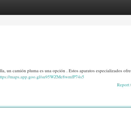
egories
Register
Login
illa, un camión pluma es una opción . Estos aparatos especializados ofre
ttps://maps.app.goo.gl/su95WZMe8wmfP74s5
Report 