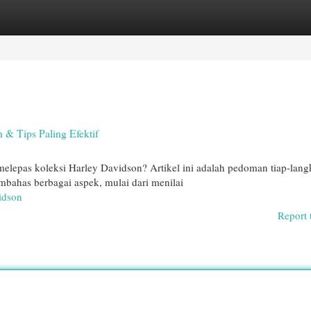
egories
Register
Login
 & Tips Paling Efektif
melepas koleksi Harley Davidson? Artikel ini adalah pedoman tiap-lan
bahas berbagai aspek, mulai dari menilai
idson
Report 