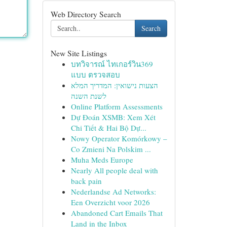
Web Directory Search
Search
New Site Listings
บทวิจารณ์ ไทเกอร์วิน369
แบบ ตรวจสอบ
הצעות נישואין: המדריך המלא
לשנת השנה
Online Platform Assessments
Dự Đoán XSMB: Xem Xét
Chi Tiết & Hai Bộ Dự...
Nowy Operator Komórkowy –
Co Zmieni Na Polskim ...
Muha Meds Europe
Nearly All people deal with
back pain
Nederlandse Ad Networks:
Een Overzicht voor 2026
Abandoned Cart Emails That
Land in the Inbox