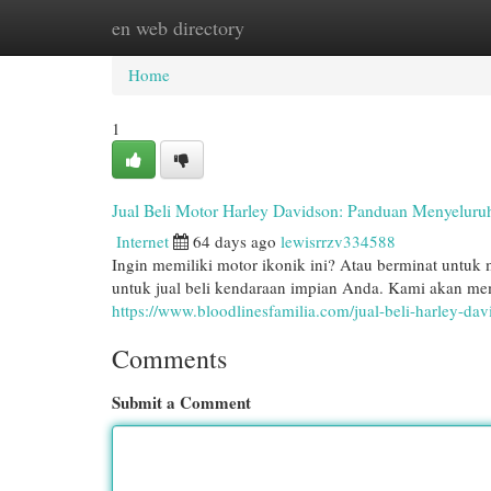
en web directory
Home
New Site Listings
Add Site
Cat
Home
1
Jual Beli Motor Harley Davidson: Panduan Menyeluruh
Internet
64 days ago
lewisrrzv334588
Ingin memiliki motor ikonik ini? Atau berminat untuk 
untuk jual beli kendaraan impian Anda. Kami akan mem
https://www.bloodlinesfamilia.com/jual-beli-harley-dav
Comments
Submit a Comment