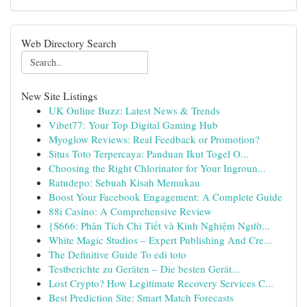
Web Directory Search
New Site Listings
UK Online Buzz: Latest News & Trends
Vibet77: Your Top Digital Gaming Hub
Myoglow Reviews: Real Feedback or Promotion?
Situs Toto Terpercaya: Panduan Ikut Togel O...
Choosing the Right Chlorinator for Your Ingroun...
Ratudepo: Sebuah Kisah Memukau
Boost Your Facebook Engagement: A Complete Guide
88i Casino: A Comprehensive Review
{S666: Phân Tích Chi Tiết và Kinh Nghiệm Ngườ...
White Magic Studios – Expert Publishing And Cre...
The Definitive Guide To edi toto
Testberichte zu Geräten – Die besten Gerät...
Lost Crypto? How Legitimate Recovery Services C...
Best Prediction Site: Smart Match Forecasts