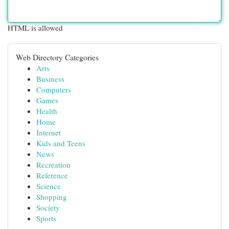
HTML is allowed
Web Directory Categories
Arts
Business
Computers
Games
Health
Home
Internet
Kids and Teens
News
Recreation
Reference
Science
Shopping
Society
Sports