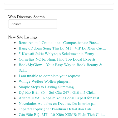
Web Directory Search
New Site Listings
Reno Animal Cremation: - Compassionate Fare...
Bảng dự đoán Song Thủ Lô MT · VIP Lô Xiên Cực...
5 Kwestii Jakie Wpłyną o Selektowanie Firmy
Cornelius NC Roofing: Find Top Local Experts
BookMyGlow – Your Easy Way to Book Beauty &
Sal...
I am unable to complete your request.
Willige Weiber Wollen pimpern
Simple Steps to Lasting Slimming
Dự báo Biên Số – Soi Cầu 247 : Giải mã Chố...
Atlanta HVAC Repair: Your Local Expert for Fast...
Novedades Actuales en Decoración Interior p...
Tepat4d copyright : Panduan Detail dan Pali...
Cầu Đặc Biệt MT · Lô Xiên XSMB: Phân Tích Chi...