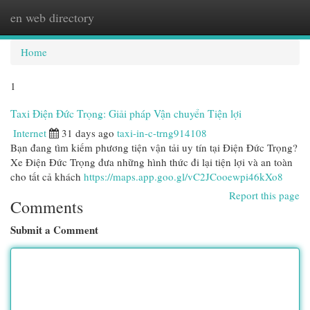
en web directory
Togg
navi
Home
1
Taxi Điện Đức Trọng: Giải pháp Vận chuyển Tiện lợi
Internet
31 days ago
taxi-in-c-trng914108
Bạn đang tìm kiếm phương tiện vận tải uy tín tại Điện Đức Trọng?
Xe Điện Đức Trọng đưa những hình thức đi lại tiện lợi và an toàn
cho tất cả khách
https://maps.app.goo.gl/vC2JCooewpi46kXo8
Report this page
Comments
Submit a Comment