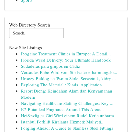
Sports
Web Directory Search
New Site Listings
Ibogaine Treatment Clinics in Europe: A Detail...
Florida Weed Delivery: Your Ultimate Handbook
Sudaderas para grupos en Cádiz
Versautes Babe Wird vom Stiefvater erbarmungslo...
Uroczy Buldog na Twoim Stole: Serwetnik, który ...
Exploring The Material : Kinds, Application...
Resort Dieng: Keindahan Alam dan Kenyamanan
Modern
Navigating Healthcare Staffing Challenges: Key ...
K2 Botanical Fragrance Around This Area:...
Hei&szlig;es Girl Wird einem Rudel Kerle unbarm...
İstanbul Forklift Kiralama Hizmeti: Maliyeti...
Forging Ahead: A Guide to Stainless Steel Fittings