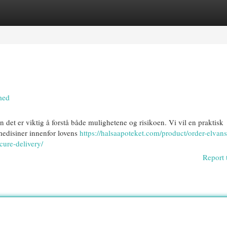
egories
Register
Login
hed
n det er viktig å forstå både mulighetene og risikoen. Vi vil en praktisk
medisiner innenfor lovens
https://halsaapoteket.com/product/order-elva
cure-delivery/
Report 