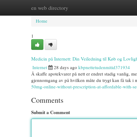
en web directory
Home
New Site Listings
Add Site
Cat
Home
1
Medicin på Internett: Din Veiledning til Køb og Lovlig
Internet
28 days ago
kbpnettetudenmitid371934
Å skaffe apotekvarer på nett er endret stadig vanlig, me
gjennomgang av på hvilken måte du trygt kan få tak i 
50mg-online-without-prescription-at-affordable-with-se
Comments
Submit a Comment