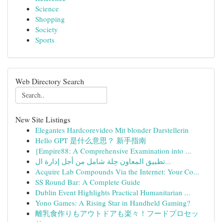
Science
Shopping
Society
Sports
Web Directory Search
New Site Listings
Elegantes Hardcorevideo Mit blonder Darstellerin
Hello GPT 是什么意思？ 新手指南
{Empire88: A Comprehensive Examination into ...
تطبيق المعاون حِلة شامل من أجل إدارة ال...
Acquire Lab Compounds Via the Internet: Your Co...
SS Round Bar: A Complete Guide
Dublin Event Highlights Practical Humanitarian ...
Yono Games: A Rising Star in Handheld Gaming?
離乳食作りもアウトドアも楽々！フードプロセッ