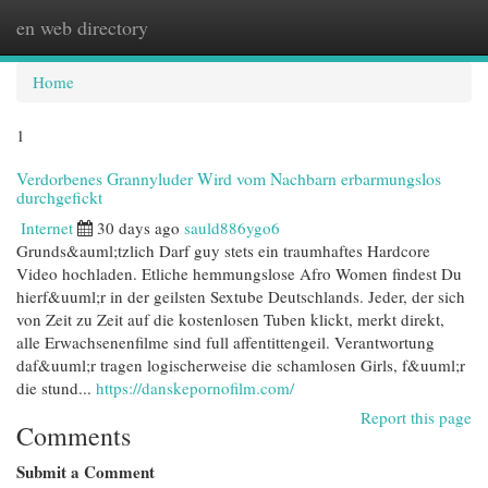
en web directory
Togg
navi
Home
1
Verdorbenes Grannyluder Wird vom Nachbarn erbarmungslos
durchgefickt
Internet
30 days ago
sauld886ygo6
Grunds&auml;tzlich Darf guy stets ein traumhaftes Hardcore
Video hochladen. Etliche hemmungslose Afro Women findest Du
hierf&uuml;r in der geilsten Sextube Deutschlands. Jeder, der sich
von Zeit zu Zeit auf die kostenlosen Tuben klickt, merkt direkt,
alle Erwachsenenfilme sind full affentittengeil. Verantwortung
daf&uuml;r tragen logischerweise die schamlosen Girls, f&uuml;r
die stund...
https://danskepornofilm.com/
Report this page
Comments
Submit a Comment